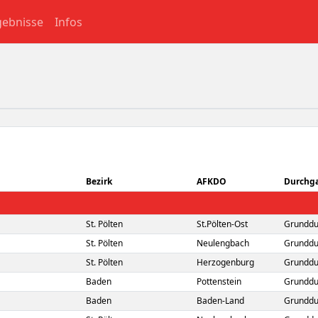
gebnisse
Infos
Bezirk
AFKDO
Durchg
St. Pölten
St.Pölten-Ost
Grunddu
St. Pölten
Neulengbach
Grunddu
St. Pölten
Herzogenburg
Grunddu
Baden
Pottenstein
Grunddu
Baden
Baden-Land
Grunddu