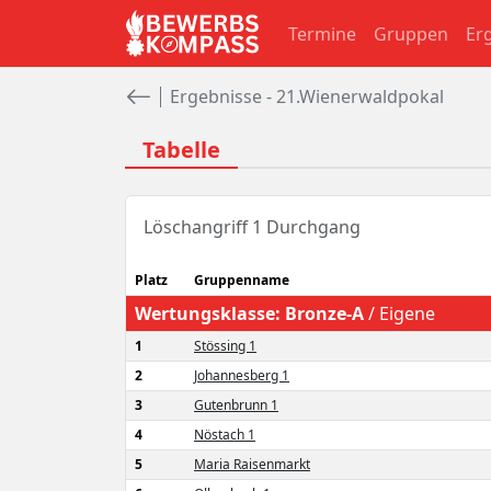
Termine
Gruppen
Er
Ergebnisse - 21.Wienerwaldpokal
Tabelle
Löschangriff 1 Durchgang
Platz
Gruppenname
Wertungsklasse:
Bronze-A
/
Eigene
1
Stössing 1
2
Johannesberg 1
3
Gutenbrunn 1
4
Nöstach 1
5
Maria Raisenmarkt