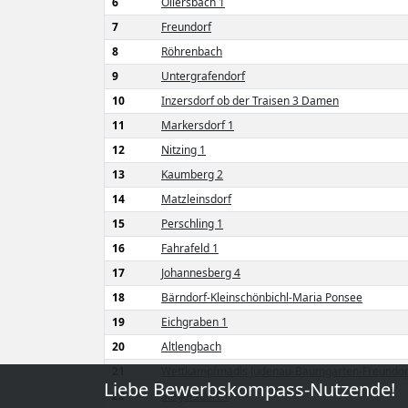
6
Ollersbach 1
7
Freundorf
8
Röhrenbach
9
Untergrafendorf
10
Inzersdorf ob der Traisen 3 Damen
11
Markersdorf 1
12
Nitzing 1
13
Kaumberg 2
14
Matzleinsdorf
15
Perschling 1
16
Fahrafeld 1
17
Johannesberg 4
18
Bärndorf-Kleinschönbichl-Maria Ponsee
19
Eichgraben 1
20
Altlengbach
21
Wettkampfmädls Judenau-Baumgarten-Freundor
Liebe Bewerbskompass-Nutzende!
22
Siegersdorf 1