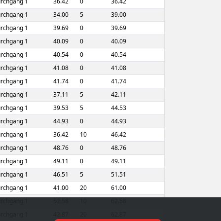
rchgang 1
36.42
0
36.42
rchgang 1
34.00
5
39.00
rchgang 1
39.69
0
39.69
rchgang 1
40.09
0
40.09
rchgang 1
40.54
0
40.54
rchgang 1
41.08
0
41.08
rchgang 1
41.74
0
41.74
rchgang 1
37.11
5
42.11
rchgang 1
39.53
5
44.53
rchgang 1
44.93
0
44.93
rchgang 1
36.42
10
46.42
rchgang 1
48.76
0
48.76
rchgang 1
49.11
0
49.11
rchgang 1
46.51
5
51.51
rchgang 1
41.00
20
61.00
rchgang 1
52.58
10
62.58
rchgang 1
42.87
20
62.87