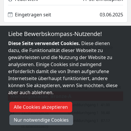
Eingetragen seit
03.06.2025
Liebe Bewerbskompass-Nutzende!
Erfolge
Diese Seite verwendet Cookies.
Diese dienen
Es wurden noch keine Erfolge für diese Gruppe
dazu, die Funktionalität dieser Webseite zu
eingetragen.
gewährleisten und die Nutzung der Website zu
analysieren. Einige Cookies sind zwingend
erforderlich damit die von Ihnen aufgerufene
Ergebnisse
Internetseite überhaupt funktioniert, andere
können Sie akzeptieren, wenn Sie möchten, diese
Platz
Bewerb
Durchgang
Gesamtzeit
aber auch ablehnen.
Wertungsklasse: Bronze-A
5
4. Schloss Trophy
Grunddurchgang 1
41.00
Alle Cookies akzeptieren
23
11. Traisentalcup
Grunddurchgang 1
56.48
Nur notwendige Cookies
29. Vergleichsbewerb der
Grunddurchgang 1
87.17
66
FF Johannesberg