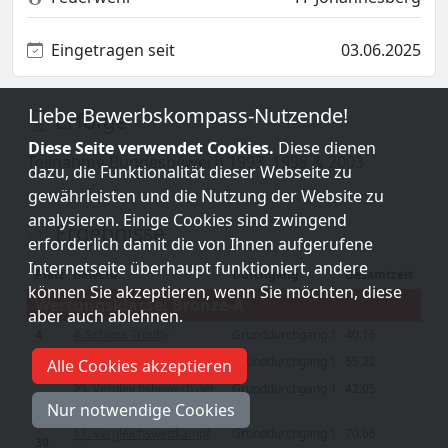
Eingetragen seit
03.06.2025
Liebe Bewerbskompass-Nutzende!
Erfolge
Diese Seite verwendet Cookies.
Diese dienen
Teilnahme Bundesbewerb 1993, 1998 & 2003
dazu, die Funktionalität dieser Webseite zu
gewährleisten und die Nutzung der Website zu
analysieren. Einige Cookies sind zwingend
Ergebnisse
erforderlich damit die von Ihnen aufgerufene
Internetseite überhaupt funktioniert, andere
Platz
Bewerb
Durchgang
Gesamtzeit
können Sie akzeptieren, wenn Sie möchten, diese
Wertungsklasse: Bronze-A
aber auch ablehnen.
4
4. Schloss Trophy
Grunddurchgang 1
40.16
22
11. Traisentalcup
Grunddurchgang 1
55.22
Alle Cookies akzeptieren
29. Vergleichsbewerb der
Grunddurchgang 1
42.05
16
FF Johannesberg
Nur notwendige Cookies
17. Vergleichswettkampf
Grunddurchgang 1
70.66
30