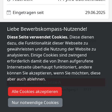
Eingetragen seit
29.06.2025
Liebe Bewerbskompass-Nutzende!
Erfolge
Diese Seite verwendet Cookies.
Diese dienen
Es wurden noch keine Erfolge für diese Gruppe
dazu, die Funktionalität dieser Webseite zu
eingetragen.
gewährleisten und die Nutzung der Website zu
analysieren. Einige Cookies sind zwingend
erforderlich damit die von Ihnen aufgerufene
Ergebnisse
Internetseite überhaupt funktioniert, andere
können Sie akzeptieren, wenn Sie möchten, diese
Platz
Bewerb
Durchgang
Gesamtzeit
aber auch ablehnen.
Wertungsklasse: Bronze-A
29
21.Wienerwaldpokal
Grunddurchgang 1
77.17
Alle Cookies akzeptieren
Nur notwendige Cookies