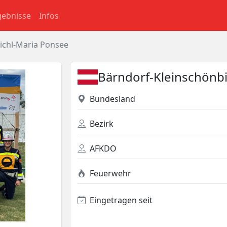
gebnisse
Infos
ichl-Maria Ponsee
Bärndorf-Kleinschönb
Bundesland
Bezirk
AFKDO
Feuerwehr
Eingetragen seit