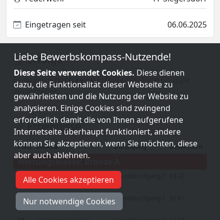
Eingetragen seit
06.06.2025
Liebe Bewerbskompass-Nutzende!
Erfolge
Diese Seite verwendet Cookies.
Diese dienen
Es wurden noch keine Erfolge für diese Gruppe
dazu, die Funktionalität dieser Webseite zu
eingetragen.
gewährleisten und die Nutzung der Website zu
analysieren. Einige Cookies sind zwingend
erforderlich damit die von Ihnen aufgerufene
Ergebnisse
Internetseite überhaupt funktioniert, andere
können Sie akzeptieren, wenn Sie möchten, diese
Platz
Bewerb
Durchgang
Gesamtzeit
aber auch ablehnen.
Wertungsklasse: Bronze-A
3. Perschlingtaler
Grunddurchgang 1
63.42
Alle Cookies akzeptieren
13
Vergleichsbewerb
29. Vergleichsbewerb der
Grunddurchgang 1
50.81
Nur notwendige Cookies
29
FF Johannesberg