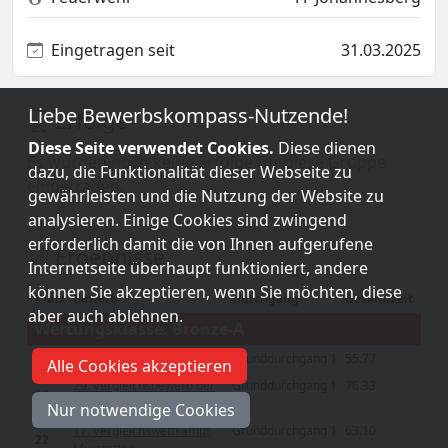
Eingetragen seit
31.03.2025
Liebe Bewerbskompass-Nutzende!
Erfolge
Diese Seite verwendet Cookies.
Diese dienen
Es wurden noch keine Erfolge für diese Gruppe
dazu, die Funktionalität dieser Webseite zu
eingetragen.
gewährleisten und die Nutzung der Website zu
analysieren. Einige Cookies sind zwingend
erforderlich damit die von Ihnen aufgerufene
Ergebnisse
Internetseite überhaupt funktioniert, andere
können Sie akzeptieren, wenn Sie möchten, diese
Platz
Bewerb
Durchgang
Gesamtzeit
aber auch ablehnen.
Wertungsklasse: Bronze-A
13
4. Schloss Trophy
Grunddurchgang 1
55.77
Alle Cookies akzeptieren
29. Vergleichsbewerb der
Grunddurchgang 1
76.33
63
FF Johannesberg
Nur notwendige Cookies
17. Vergleichswettkampf
Grunddurchgang 1
63.10
22