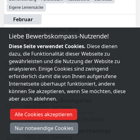
Eigene Leinensäcke
Februar
9. Winterkuppler 2026
Liebe Bewerbskompass-Nutzende!
21.02.2026
,
Samstag
NÖ
,
Kuppelcup
FF Eberweis
Diese Seite verwendet Cookies.
Diese dienen
K.O. System
2 Durchgänge
Damenwertung
dazu, die Funktionalität dieser Webseite zu
Eigene Leinensäcke
gewährleisten und die Nutzung der Website zu
März
analysieren. Einige Cookies sind zwingend
erforderlich damit die von Ihnen aufgerufene
Falkenstein
14.03.2026
,
Samstag
Internetseite überhaupt funktioniert, andere
Stmk
,
Kuppelcup
FF Falkenstein
können Sie akzeptieren, wenn Sie möchten, diese
aber auch ablehnen.
17. Kuppelcup Baumgarten
28.03.2026
,
Samstag
Stmk
,
Kuppelcup
Baumgarten
Alle Cookies akzeptieren
2 Durchgänge
Damenwertung
Parallelstart
Nur notwendige Cookies
17. Woodquarter Kuppel-Challenge
28.03.2026
,
Samstag