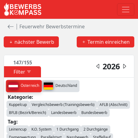
Feuerwehr Bewerbstermine
nächster Bewerb
Termin einreichen
147
/
155
2026
Filter
Österreich
Deutschland
Kategorie:
Kuppelcup
Vergleichsbewerb (Trainingsbewerb)
AFLB (Abschnitt)
BFLB (Bezirk/Bereich)
Landesbewerb
Bundesbewerb
Tag:
Leinencup
K.O. System
1 Durchgang
2 Durchgänge
Damenwertung
Parallelstart
Nassbewerb
Staffellauf