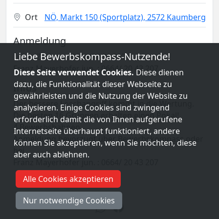
Ort
NÖ, Markt 150 (Sportplatz), 2572 Kaumberg
Anmeldung
Liebe Bewerbskompass-Nutzende!
Lukas Zechner: 0664/86 32 227
Franz Mayerhofer jun. : 0664/ 20 43 207
Diese Seite verwendet Cookies.
Diese dienen
dazu, die Funktionalität dieser Webseite zu
Infos
gewährleisten und die Nutzung der Website zu
Der bessere Löschangriff kommt in die Wertung.
analysieren. Einige Cookies sind zwingend
Die besten 16 Gruppen erhalten einen Pokal!
erforderlich damit die von Ihnen aufgerufene
4 Bewerbsbahnen
Internetseite überhaupt funktioniert, andere
Anmeldung bevorzugt über Bewerbskompass oder
können Sie akzeptieren, wenn Sie möchten, diese
bei
aber auch ablehnen.
Franz Mayerhofer jun. : 0664/ 20 43 207
Alle Cookies akzeptieren
2 Durchgänge
Parallelstart
Nur notwendige Cookies