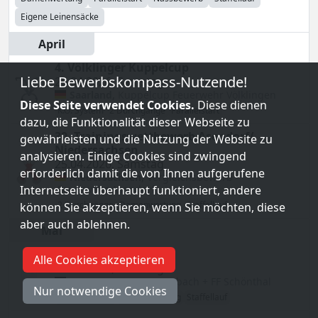
Eigene Leinensäcke
April
4. Völklinger Kuppelcup
Liebe Bewerbskompass-Nutzende!
25.04.2026
,
Samstag
Saarland
,
Kuppelcup
Feuerwehr Völklingen
Diese Seite verwendet Cookies.
Diese dienen
K.O. System
2 Durchgänge
Parallelstart
dazu, die Funktionalität dieser Webseite zu
30. Trainingswettbewerb Asendorf/
gewährleisten und die Nutzung der Website zu
Niedersachsen
analysieren. Einige Cookies sind zwingend
25.04.2026
,
Samstag
erforderlich damit die von Ihnen aufgerufene
Niedersachsen
,
Vergleichsbewerb
Feuerwehr Asendorf
Internetseite überhaupt funktioniert, andere
2 Durchgänge
Damenwertung
Staffellauf
können Sie akzeptieren, wenn Sie möchten, diese
aber auch ablehnen.
Mai
Oberpfalz-Cup 2026
Alle Cookies akzeptieren
09.05.2026
,
Samstag
Bayern
,
LFLB
FFW Katzbach + FF Schönthal
Nur notwendige Cookies
2 Durchgänge
Damenwertung
Staffellauf