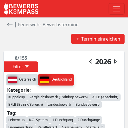
Feuerwehr Bewerbstermine
Termin einreichen
8
/
155
2026
Filter
Deutschland
Österreich
Kategorie:
Kuppelcup
Vergleichsbewerb (Trainingsbewerb)
AFLB (Abschnitt)
BFLB (Bezirk/Bereich)
Landesbewerb
Bundesbewerb
Tag:
Leinencup
K.O. System
1 Durchgang
2 Durchgänge
Damenwertung
Parallelstart
Nassbewerb
Staffellauf