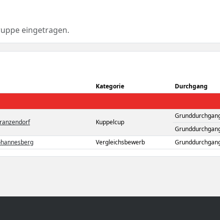
ruppe eingetragen.
Kategorie
Durchgang
Grunddurchgang
tranzendorf
Kuppelcup
Grunddurchgang
Johannesberg
Vergleichsbewerb
Grunddurchgang