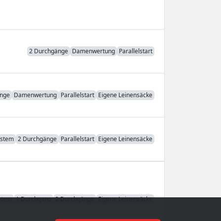
2 Durchgänge
Damenwertung
Parallelstart
änge
Damenwertung
Parallelstart
Eigene Leinensäcke
ystem
2 Durchgänge
Parallelstart
Eigene Leinensäcke
ystem
1 Durchgang
2 Durchgänge
Eigene Leinensäcke