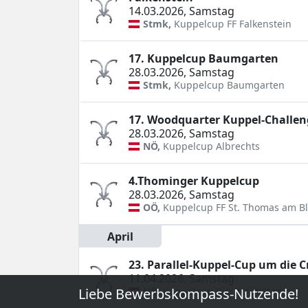
14.03.2026
,
Samstag
Stmk
,
Kuppelcup
FF Falkenstein
17. Kuppelcup Baumgarten
28.03.2026
,
Samstag
Stmk
,
Kuppelcup
Baumgarten
17. Woodquarter Kuppel-Challen
28.03.2026
,
Samstag
NÖ
,
Kuppelcup
Albrechts
4.Thominger Kuppelcup
28.03.2026
,
Samstag
OÖ
,
Kuppelcup
FF St. Thomas am B
April
23. Parallel-Kuppel-Cup um die C
11.04.2026
,
Samstag
Liebe Bewerbskompass-Nutzende!
NÖ
,
Kuppelcup
Bischofstetten