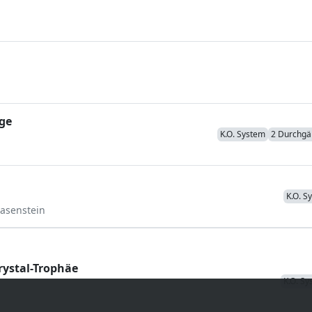
ge
K.O. System
2 Durchg
K.O. S
lasenstein
rystal-Trophäe
K.O. S