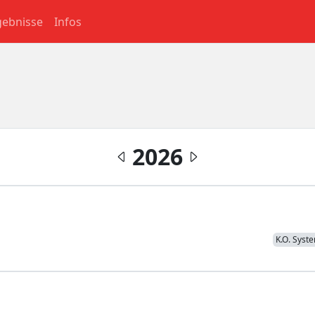
gebnisse
Infos
2026
K.O. Syst