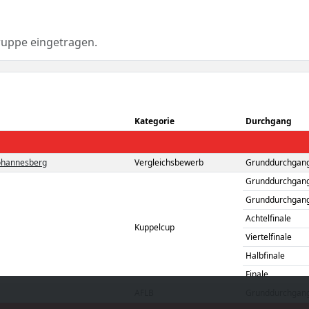
ruppe eingetragen.
Kategorie
Durchgang
Johannesberg
Vergleichsbewerb
Grunddurchgang
Grunddurchgang
Grunddurchgang
Achtelfinale
Kuppelcup
Viertelfinale
Halbfinale
Finale
AFLB
Grunddurchgang