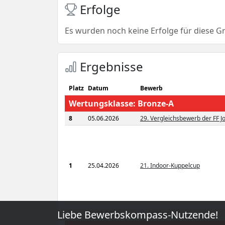
Erfolge
Es wurden noch keine Erfolge für diese G
Ergebnisse
Platz
Datum
Bewerb
Wertungsklasse: Bronze-A
8
05.06.2026
29. Vergleichsbewerb der FF 
1
25.04.2026
21. Indoor-Kuppelcup
Liebe Bewerbskompass-Nutzende!
3
31.05.2025
Hafnerbach Markt