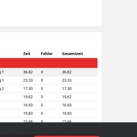
Zeit
Fehler
Gesamtzeit
 1
36.82
0
36.82
 1
23.33
0
23.33
 2
17.30
0
17.30
19.62
0
19.62
16.93
0
16.93
19.83
0
19.83
15.66
0
15.66
 1
45.99
10
55.99