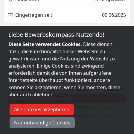
Eingetragen seit
09.06.2025
Liebe Bewerbskompass-Nutzende!
Erfolge
Diese Seite verwendet Cookies.
Diese dienen
Es wurden noch keine Erfolge für diese Gruppe
dazu, die Funktionalität dieser Webseite zu
eingetragen.
gewährleisten und die Nutzung der Website zu
analysieren. Einige Cookies sind zwingend
erforderlich damit die von Ihnen aufgerufene
Ergebnisse
Internetseite überhaupt funktioniert, andere
können Sie akzeptieren, wenn Sie möchten, diese
Platz
Bewerb
Durchgang
Gesamtzeit
aber auch ablehnen.
Wertungsklasse: Bronze-A
Grunddurchgang 1
26.14
3.Schotterguben-
Alle Cookies akzeptieren
10
Kuppelcup Stranzendorf
Grunddurchgang 1
27.41
Nur notwendige Cookies