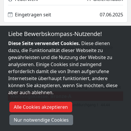
Eingetragen seit
07.06.2025
Liebe Bewerbskompass-Nutzende!
Erfolge
Diese Seite verwendet Cookies.
Diese dienen
Es wurden noch keine Erfolge für diese Gruppe
dazu, die Funktionalität dieser Webseite zu
eingetragen.
gewährleisten und die Nutzung der Website zu
analysieren. Einige Cookies sind zwingend
erforderlich damit die von Ihnen aufgerufene
Ergebnisse
Internetseite überhaupt funktioniert, andere
können Sie akzeptieren, wenn Sie möchten, diese
Platz
Bewerb
Durchgang
Gesamtzeit
aber auch ablehnen.
Wertungsklasse: Bronze-A
28. Vergleichsbewerb der
Grunddurchgang 1
44.44
Alle Cookies akzeptieren
22
FF Johannesberg
Nur notwendige Cookies