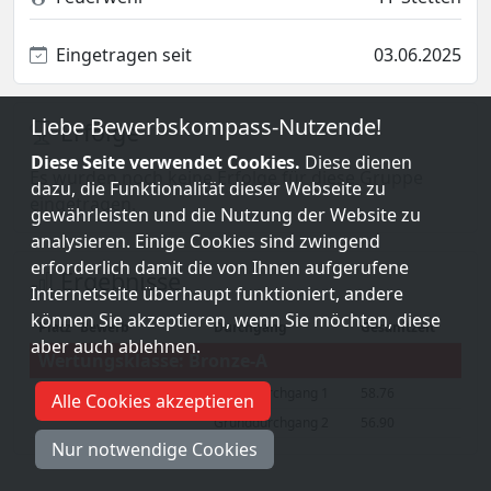
Eingetragen seit
03.06.2025
Liebe Bewerbskompass-Nutzende!
Erfolge
Diese Seite verwendet Cookies.
Diese dienen
Es wurden noch keine Erfolge für diese Gruppe
dazu, die Funktionalität dieser Webseite zu
eingetragen.
gewährleisten und die Nutzung der Website zu
analysieren. Einige Cookies sind zwingend
erforderlich damit die von Ihnen aufgerufene
Ergebnisse
Internetseite überhaupt funktioniert, andere
können Sie akzeptieren, wenn Sie möchten, diese
Platz
Bewerb
Durchgang
Gesamtzeit
aber auch ablehnen.
Wertungsklasse: Bronze-A
Grunddurchgang 1
58.76
Alle Cookies akzeptieren
20
10. Traisentalcup
Grunddurchgang 2
56.90
Nur notwendige Cookies