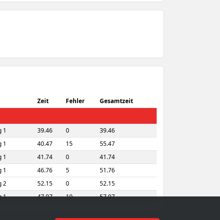
Zeit
Fehler
Gesamtzeit
 1
39.46
0
39.46
 1
40.47
15
55.47
 1
41.74
0
41.74
 1
46.76
5
51.76
 2
52.15
0
52.15
 1
47.97
10
57.97