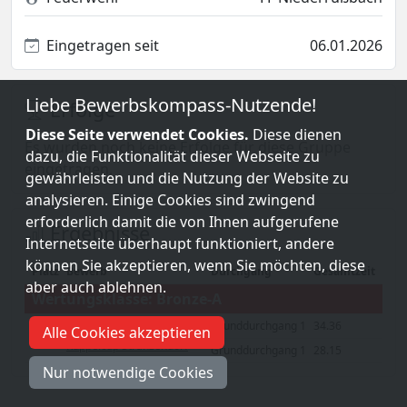
Eingetragen seit
06.01.2026
Liebe Bewerbskompass-Nutzende!
Erfolge
Diese Seite verwendet Cookies.
Diese dienen
Es wurden noch keine Erfolge für diese Gruppe
dazu, die Funktionalität dieser Webseite zu
eingetragen.
gewährleisten und die Nutzung der Website zu
analysieren. Einige Cookies sind zwingend
erforderlich damit die von Ihnen aufgerufene
Ergebnisse
Internetseite überhaupt funktioniert, andere
können Sie akzeptieren, wenn Sie möchten, diese
Platz
Bewerb
Durchgang
Gesamtzeit
aber auch ablehnen.
Wertungsklasse: Bronze-A
Grunddurchgang 1
34.36
3.Schotterguben-
Alle Cookies akzeptieren
12
Kuppelcup Stranzendorf
Grunddurchgang 1
28.15
Nur notwendige Cookies