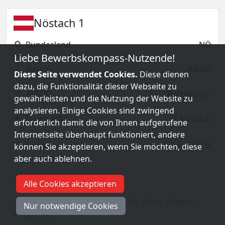
Nöstach 1
Bundesland
NÖ
Liebe Bewerbskompass-Nutzende!
Bezirk
Baden
Diese Seite verwendet Cookies.
Diese dienen
dazu, die Funktionalität dieser Webseite zu
AFKDO
Pottenstein
gewährleisten und die Nutzung der Website zu
analysieren. Einige Cookies sind zwingend
Feuerwehr
FF Nöstach
erforderlich damit die von Ihnen aufgerufene
Internetseite überhaupt funktioniert, andere
Eingetragen seit
03.06.2025
können Sie akzeptieren, wenn Sie möchten, diese
aber auch ablehnen.
Erfolge
Alle Cookies akzeptieren
Es wurden noch keine Erfolge für diese Gruppe
Nur notwendige Cookies
eingetragen.