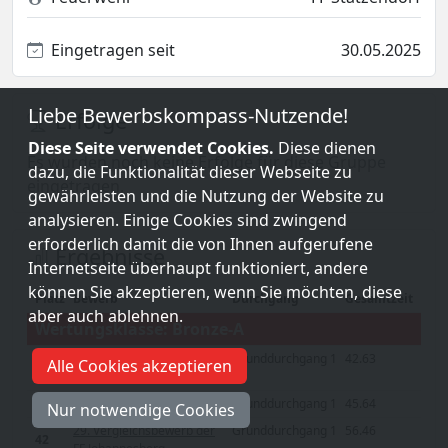
Eingetragen seit
30.05.2025
Liebe Bewerbskompass-Nutzende!
Erfolge
Diese Seite verwendet Cookies.
Diese dienen
Es wurden noch keine Erfolge für diese Gruppe
dazu, die Funktionalität dieser Webseite zu
eingetragen.
gewährleisten und die Nutzung der Website zu
analysieren. Einige Cookies sind zwingend
erforderlich damit die von Ihnen aufgerufene
Ergebnisse
Internetseite überhaupt funktioniert, andere
können Sie akzeptieren, wenn Sie möchten, diese
Platz
Bewerb
Durchgang
Gesamtzeit
aber auch ablehnen.
Wertungsklasse: Bronze-A
3. Perschlingtaler
Grunddurchgang 1
42.63
Alle Cookies akzeptieren
4
Vergleichsbewerb
15
11. Traisentalcup
Grunddurchgang 1
45.64
Nur notwendige Cookies
29. Vergleichsbewerb der
Grunddurchgang 1
56.46
42