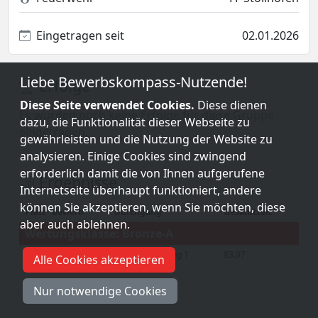
Eingetragen seit
02.01.2026
Liebe Bewerbskompass-Nutzende!
Erfolge
Diese Seite verwendet Cookies.
Diese dienen
Es wurden noch keine Erfolge für diese Gruppe
dazu, die Funktionalität dieser Webseite zu
eingetragen.
gewährleisten und die Nutzung der Website zu
analysieren. Einige Cookies sind zwingend
erforderlich damit die von Ihnen aufgerufene
Ergebnisse
Internetseite überhaupt funktioniert, andere
können Sie akzeptieren, wenn Sie möchten, diese
Platz
Bewerb
Durchgang
Gesamtzeit
aber auch ablehnen.
Wertungsklasse: Bronze-A
12
Hausheim
Grunddurchgang 1
83.97
Alle Cookies akzeptieren
Nur notwendige Cookies