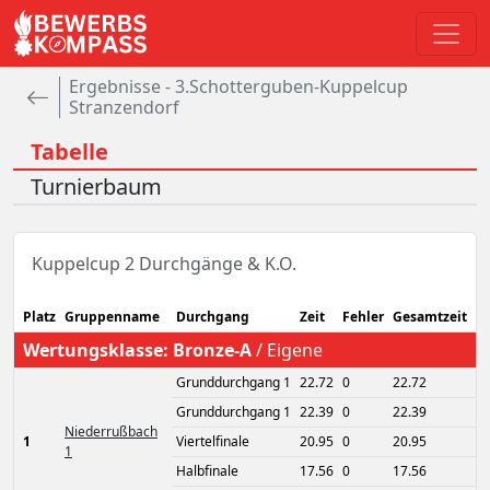
Ergebnisse - 3.Schotterguben-Kuppelcup
Stranzendorf
Tabelle
Turnierbaum
Kuppelcup 2 Durchgänge & K.O.
Platz
Gruppenname
Durchgang
Zeit
Fehler
Gesamtzeit
Wertungsklasse:
Bronze-A
/
Eigene
Grunddurchgang 1
22.72
0
22.72
Grunddurchgang 1
22.39
0
22.39
Niederrußbach
1
Viertelfinale
20.95
0
20.95
1
Halbfinale
17.56
0
17.56