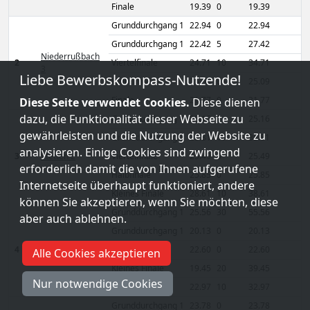
Finale
19.39
0
19.39
Grunddurchgang 1
22.94
0
22.94
Grunddurchgang 1
22.42
5
27.42
Niederrußbach
2
Viertelfinale
24.71
10
34.71
3
Liebe Bewerbskompass-Nutzende!
Halbfinale
25.09
0
25.09
Finale
21.77
0
21.77
Diese Seite verwendet Cookies.
Diese dienen
dazu, die Funktionalität dieser Webseite zu
Grunddurchgang 1
25.16
0
25.16
gewährleisten und die Nutzung der Website zu
Grunddurchgang 1
25.81
10
35.81
analysieren. Einige Cookies sind zwingend
3
Stetten 2
Viertelfinale
25.49
0
25.49
erforderlich damit die von Ihnen aufgerufene
Halbfinale
25.85
0
25.85
Internetseite überhaupt funktioniert, andere
Kleines Finale
28.61
10
38.61
können Sie akzeptieren, wenn Sie möchten, diese
Grunddurchgang 1
25.56
30
55.56
aber auch ablehnen.
Grunddurchgang 1
20.13
0
20.13
4
Strass 1
Viertelfinale
22.60
0
22.60
Alle Cookies akzeptieren
Kleines Finale
19.45
20
39.45
Nur notwendige Cookies
Halbfinale
22.97
10
32.97
Grunddurchgang 1
23.78
0
23.78