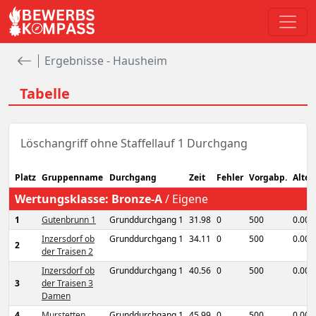
Ergebnisse - Hausheim
Tabelle
Löschangriff ohne Staffellauf 1 Durchgang
Platz
Gruppenname
Durchgang
Zeit
Fehler
Vorgabp.
Alter
Wertungsklasse:
Bronze-A
/
Eigene
1
Gutenbrunn 1
Grunddurchgang 1
31.98
0
500
0.00
Inzersdorf ob
Grunddurchgang 1
34.11
0
500
0.00
2
der Traisen 2
Inzersdorf ob
Grunddurchgang 1
40.56
0
500
0.00
3
der Traisen 3
Damen
4
Murstetten
Grunddurchgang 1
45.99
0
500
0.00