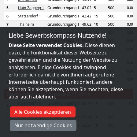
5
Hain-Zagging 1
Grunddurchgang 1
43.02
5
500
0.00
6
Statzendorf 1
Grunddurchgang 1
42.42
15
500
0.00
7
Thalheim
Grunddurchgang 1
49.62
10
500
0.00
8
Perschling 1
Grunddurchgang 1
44.91
15
500
0.00
Liebe Bewerbskompass-Nutzende!
9
Schweinern
Grunddurchgang 1
54.60
15
500
0.00
Diese Seite verwendet Cookies.
Diese dienen
Hausheim-
Grunddurchgang 1
68.58
5
500
0.00
10
dazu, die Funktionalität dieser Webseite zu
Noppendorf
gewährleisten und die Nutzung der Website zu
11
Obritzberg
Grunddurchgang 1
68.81
15
500
0.00
analysieren. Einige Cookies sind zwingend
12
Stollhofen
Grunddurchgang 1
78.97
5
500
0.00
erforderlich damit die von Ihnen aufgerufene
Großrust-
Grunddurchgang 1
67.60
20
500
0.00
Internetseite überhaupt funktioniert, andere
13
Merking 1
können Sie akzeptieren, wenn Sie möchten, diese
Wertungsklasse:
Bronze-B
/
Eigene
aber auch ablehnen.
Inzersdorf ob
Grunddurchgang 1
39.11
10
500
10.00
1
der Traisen 1
Alle Cookies akzeptieren
2
Hain-Zagging 2
Grunddurchgang 1
53.24
10
500
13.00
Nur notwendige Cookies
Kleinrust-
Grunddurchgang 1
53.29
10
500
1.00
3
Fugging