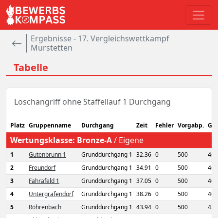
Ergebnisse - 17. Vergleichswettkampf
Murstetten
Tabelle
Löschangriff ohne Staffellauf 1 Durchgang
Platz
Gruppenname
Durchgang
Zeit
Fehler
Vorgabp.
Ge
Wertungsklasse:
Bronze-A
/
Eigene
1
Gutenbrunn 1
Grunddurchgang 1
32.36
0
500
467
2
Freundorf
Grunddurchgang 1
34.91
0
500
465
3
Fahrafeld 1
Grunddurchgang 1
37.05
0
500
462
4
Untergrafendorf
Grunddurchgang 1
38.26
0
500
461
5
Röhrenbach
Grunddurchgang 1
43.94
0
500
456