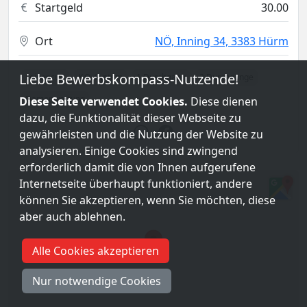
Startgeld
30.00
Ort
NÖ, Inning 34, 3383 Hürm
Liebe Bewerbskompass-Nutzende!
Leinencup
K.O. System
1 Durchgang
2 Durchgänge
Damenwertung
Diese Seite verwendet Cookies.
Diese dienen
dazu, die Funktionalität dieser Webseite zu
gewährleisten und die Nutzung der Website zu
analysieren. Einige Cookies sind zwingend
erforderlich damit die von Ihnen aufgerufene
Internetseite überhaupt funktioniert, andere
können Sie akzeptieren, wenn Sie möchten, diese
aber auch ablehnen.
Alle Cookies akzeptieren
Nur notwendige Cookies