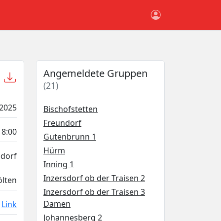
Angemeldete Gruppen
(21)
.2025
Bischofstetten
Freundorf
18:00
Gutenbrunn 1
Hürm
sdorf
Inning 1
Inzersdorf ob der Traisen 2
ölten
Inzersdorf ob der Traisen 3
Damen
Link
Johannesberg 2