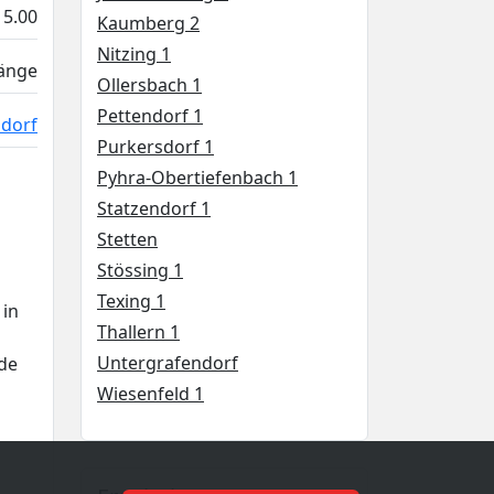
15.00
Kaumberg 2
Nitzing 1
gänge
Ollersbach 1
Pettendorf 1
sdorf
Purkersdorf 1
Pyhra-Obertiefenbach 1
Statzendorf 1
Stetten
Stössing 1
Texing 1
 in
Thallern 1
Untergrafendorf
nde
Wiesenfeld 1