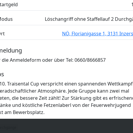
tartgeld
Modus
Löschangriff ohne Staffellauf 2 Durch
rt
NÖ, Florianigasse 1, 3131 Inzer
meldung
 die Anmeldeform oder über Tel: 0660/8666857
os
10. Traisental Cup verspricht einen spannenden Wettkampf
radschaftlicher Atmosphäre. Jede Gruppe kann zwei mal
eten, die bessere Zeit zählt! Zur Stärkung gibt es erfrische
änke und köstliche Fetzenlaberl von der Feuerwehrjugend
kt am Bewerbsplatz.
urchgänge