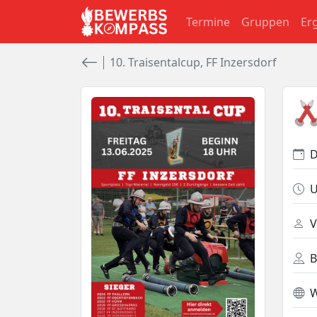
Termine
Gruppen
Er
10. Traisentalcup, FF Inzersdorf
U
V
B
W