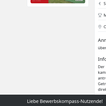
S
O
An
über
Inf
Der 
kame
antr
Getr
dire
Liebe Bewerbskompass-Nutzende!
2 D