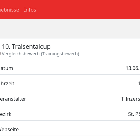
gebnisse
Infos
10. Traisentalcup
Vergleichsbewerb (Trainingsbewerb)
Datum
13.06
hrzeit
eranstalter
FF Inzer
ezirk
St. P
ebseite