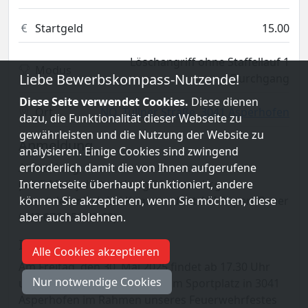
Startgeld
15.00
Löschangriff ohne Staffellauf 1
Modus
Liebe Bewerbskompass-Nutzende!
Durchgang
Diese Seite verwendet Cookies.
Diese dienen
Ort
NÖ, Tullner Straße, 3041 Asperhofen
dazu, die Funktionalität dieser Webseite zu
gewährleisten und die Nutzung der Website zu
Anmeldung
analysieren. Einige Cookies sind zwingend
Anmeldung:
erforderlich damit die von Ihnen aufgerufene
per E-Mail: johannesberg@feuerwehr.gv.at
Internetseite überhaupt funktioniert, andere
oder telefonisch bei Kommandant ABI Rupert Bauer
können Sie akzeptieren, wenn Sie möchten, diese
(+43 676 358 33 62)
aber auch ablehnen.
Infos
Alle Cookies akzeptieren
Am Freitag, den 30. Mai 2025 findet ab 17.30 Uhr
Nur notwendige Cookies
unser 28. Vergleichsbewerb am Sportplatz in 3041
Asperhofen im Rahmen unseres Feuerwehrfestes