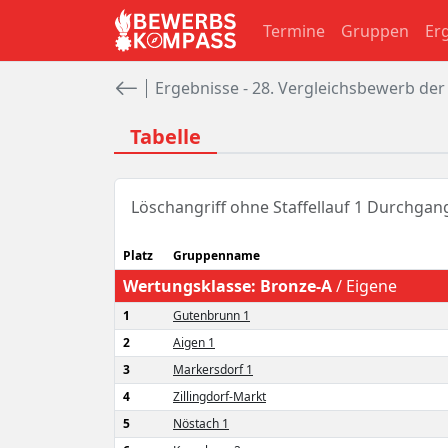
Termine
Gruppen
Er
Ergebnisse - 28. Vergleichsbewerb de
Tabelle
Löschangriff ohne Staffellauf 1 Durchgan
Platz
Gruppenname
Wertungsklasse:
Bronze-A
/
Eigene
1
Gutenbrunn 1
2
Aigen 1
3
Markersdorf 1
4
Zillingdorf-Markt
5
Nöstach 1