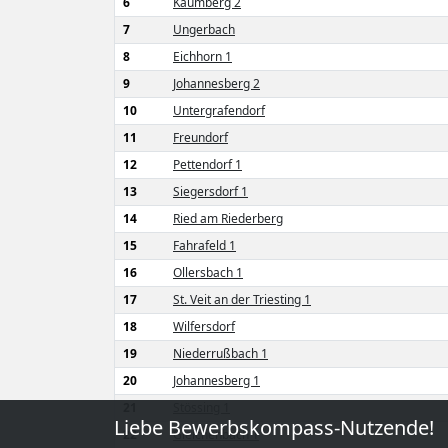
6
Kaumberg 2
7
Ungerbach
8
Eichhorn 1
9
Johannesberg 2
10
Untergrafendorf
11
Freundorf
12
Pettendorf 1
13
Siegersdorf 1
14
Ried am Riederberg
15
Fahrafeld 1
16
Ollersbach 1
17
St. Veit an der Triesting 1
18
Wilfersdorf
19
Niederrußbach 1
20
Johannesberg 1
21
Stössing 1
Liebe Bewerbskompass-Nutzende!
22
Gleichenbach 1