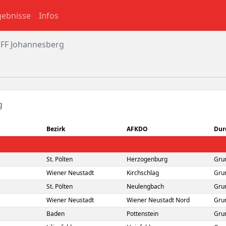
gebnisse
Infos
r FF Johannesberg
g
Bezirk
AFKDO
Dur
St. Pölten
Herzogenburg
Gru
Wiener Neustadt
Kirchschlag
Gru
St. Pölten
Neulengbach
Gru
Wiener Neustadt
Wiener Neustadt Nord
Gru
Baden
Pottenstein
Gru