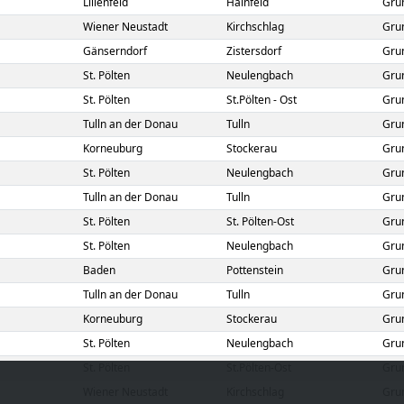
Lilienfeld
Hainfeld
Gru
Wiener Neustadt
Kirchschlag
Gru
Gänserndorf
Zistersdorf
Gru
St. Pölten
Neulengbach
Gru
St. Pölten
St.Pölten - Ost
Gru
Tulln an der Donau
Tulln
Gru
Korneuburg
Stockerau
Gru
St. Pölten
Neulengbach
Gru
Tulln an der Donau
Tulln
Gru
St. Pölten
St. Pölten-Ost
Gru
St. Pölten
Neulengbach
Gru
Baden
Pottenstein
Gru
Tulln an der Donau
Tulln
Gru
Korneuburg
Stockerau
Gru
St. Pölten
Neulengbach
Gru
St. Pölten
St.Pölten-Ost
Gru
Wiener Neustadt
Kirchschlag
Gru